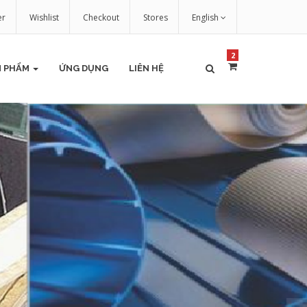
er
Wishlist
Checkout
Stores
English
2
N PHẨM
ỨNG DỤNG
LIÊN HỆ