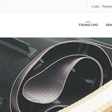
/
Login
Regist
TRANG CHỦ
SẢ